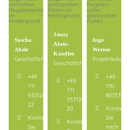
Jenny
Sascha
Ingo
Abele-
Abele
Werner
Kandlen
Geschäftsführer
Projektleitung
Geschäftsführerin
+49
+49
+49
711
176-
711
933120-
80733574
933120-
22
Kontakti
20
Kontaktieren
Sie
Kontaktieren
Sie
mich