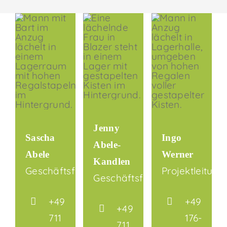
Jenny
Sascha
Ingo
Abele-
Abele
Werner
Kandlen
Geschäftsführer
Projektleitung
Geschäftsführerin
+49
+49
+49
711
176-
711