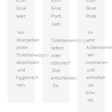
Wir
In-
übergeben
und
Toilettenanhänger
jeden
Außerbetri
liefern
Toilettenwagen
Wir
oder
desinfiziert
montieren
abholen?
und
und
Das
hygienisch
schließen
entscheiden
rein.
an
Sie.
bzw.
ab.