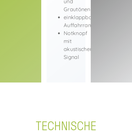
und
Grautönen
einklappbare
Auffahrrampe
Notknopf
mit
akustischem
Signal
TECHNISCHE