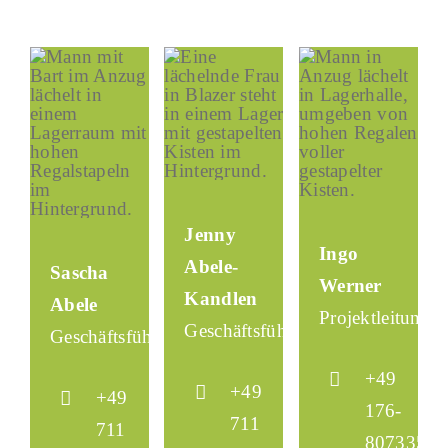
Jenny
Ingo
Abele-
Sascha
Werner
Kandlen
Abele
Projektleitung
Geschäftsführerin
Geschäftsführer
+49
+49
+49
176-
711
711
80733574