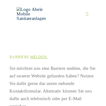
Zum
Inhalt
Toggle
springen
Navigation
TOILETTENWAGEN
Barriere melden
EINSATZBEREICHE
BARRIERE
MELDEN.
SERVICE
Sie möchten uns eine Barriere melden, die Sie
auf unserer Website gefunden haben? Nutzen
ZUBEHÖR
Sie dafür gerne das unten stehende
Kontaktformular. Alternativ können Sie uns
FAQ
dafür auch telefonisch oder per E-Mail